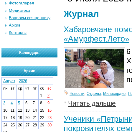
Фотогалерея
Медиатека
Журнал
Вопросы священнику
Архив
Хабаровчане помо
Контакты
«Амурфест.Лето»
6
Календарь
Х
г
Архив
п
Август
-
2026
пн
вт
ср
чт
пт
сб
вс
Новости
,
Отделы
,
Милосердие
,
П
1
2
Читать дальше
3
4
5
6
7
8
9
10
11
12
13
14
15
16
Ученики «Петрыни
17
18
19
20
21
22
23
24
25
26
27
28
29
30
покровителях сем