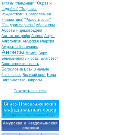
"Образ и
витязь"
"Ландыши"
подобие"
"Поделись
Рождеством"
"Православная
инициатива"
"Радость веры"
"Синдром радости"
Аборигены
Аборты и демография
Автокатастрофа
Аксиос
Акция
Алкоголизм
Амурская епархия
Амурское благочиние
Анонсы
Армия
Бари
Беременность и роды
Благовест
Благотворительность
Богословие
Брак
В начале
Вера
было слово
Великий пост
Викариатство
Вопросы
Показать все теги