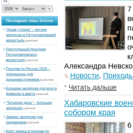
31
7
>
в
Последние темы блогов
п
“Храм у озера” – летние
экскурсии в Петропавловский
п
монастырь
palomnik
о
Престольный праздник
к
Петропавловского
монастыря
palomnik
Александра Невског
Поездки по России 2026 –
Новости
,
Приход
специально для
дальневосточников !
palomnik
Читать дальше
Большие экскурсии для всех в
феврале и марте
palomnik
Хабаровские воен
“Татьянин день” – большая
экскурсия
palomnik
собором края
Зимние экскурсии для
паломников
palomnik
6
Идет запись в поездки по