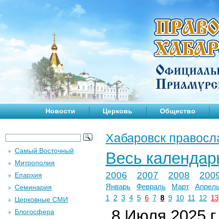
Новости
Церковь
Общество
Хабаровск правосл
Самый Восточный
Весь календар
Митрополия
2006
2007
2008
200
Епархия
Январь
Февраль
Март
Апрел
Семинария
1
2
3
4
5
6
7
8
9
10
11
12
13
Церковные СМИ
8 Июля 2025 г.
Блогосфера