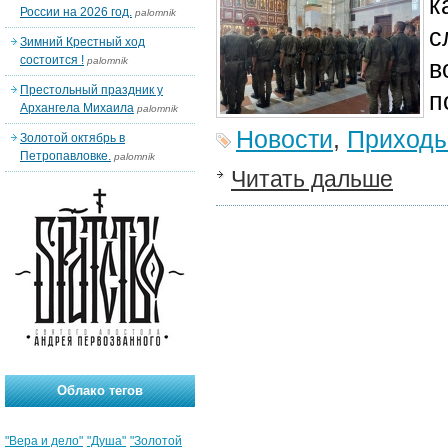
к
России на 2026 год.
palomnik
с
Зимний Крестный ход
состоится !
palomnik
в
Престольный праздник у
п
Архангела Михаила
palomnik
Новости
,
Приход
Золотой октябрь в
Петропавловке.
palomnik
Читать дальше
Облако тегов
"Вера и дело"
"Душа"
"Золотой