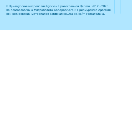
© Приамурская митрополия Русской Православной Церкви, 2012 - 2026
По благословению Митрополита Хабаровского и Приамурского Артемия.
При копировании материалов активная ссылка на сайт обязательна.