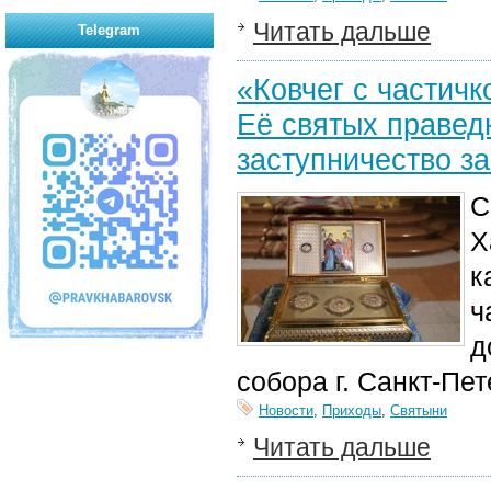
Читать дальше
Telegram
«Ковчег с частич
Её святых правед
заступничество за
С
Х
к
ч
д
собора г. Санкт-Пет
Новости
,
Приходы
,
Святыни
Читать дальше