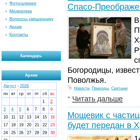
Фотогалерея
Спасо-Преображе
Медиатека
В
Вопросы священнику
Архив
П
Контакты
Х
Р
Календарь
с
Богородицы, извест
Архив
Поволжья.
Август
-
2026
Новости
,
Приходы
,
Святыни
пн
вт
ср
чт
пт
сб
вс
Читать дальше
1
2
3
4
5
6
7
8
9
Мощевик с частиц
10
11
12
13
14
15
16
будет передан в 
17
18
19
20
21
22
23
24
25
26
27
28
29
30
1