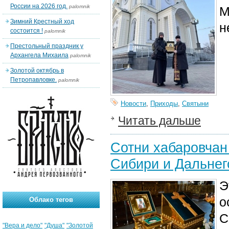
России на 2026 год.
palomnik
М
Зимний Крестный ход
н
состоится !
palomnik
Престольный праздник у
Архангела Михаила
palomnik
Золотой октябрь в
Петропавловке.
palomnik
Новости
,
Приходы
,
Святыни
Читать дальше
Сотни хабаровчан
Сибири и Дальнег
Э
о
Облако тегов
С
"Вера и дело"
"Душа"
"Золотой