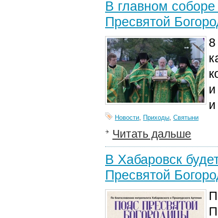
В главном соборе 
Пресвятой Богор
8
к
к
и
и
Новости
,
Приходы
,
Святыни
Читать дальше
В Хабаровск будет
Пресвятой Богор
П
П