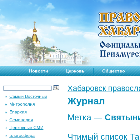
Новости
Церковь
Общество
Хабаровск правосл
Самый Восточный
Журнал
Митрополия
Епархия
Метка —
Святын
Семинария
Церковные СМИ
Чтимый список Та
Блогосфера