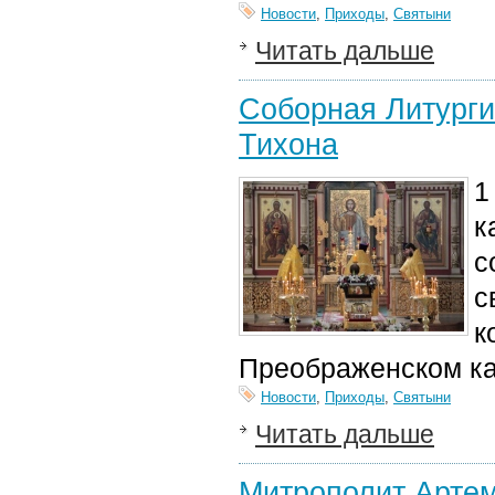
Новости
,
Приходы
,
Святыни
Читать дальше
Соборная Литурги
Тихона
1
к
с
с
к
Преображенском к
Новости
,
Приходы
,
Святыни
Читать дальше
Митрополит Артем