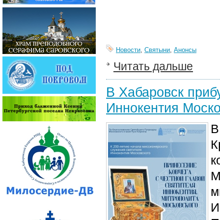
Новости
,
Святыни
,
Анонсы
Читать дальше
В Хабаровск прибу
Иннокентия Моско
В
К
к
М
м
И