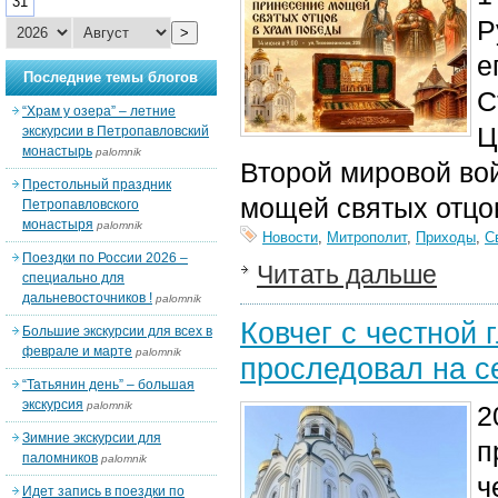
31
Р
>
е
Последние темы блогов
С
“Храм у озера” – летние
Ц
экскурсии в Петропавловский
монастырь
palomnik
Второй мировой во
Престольный праздник
мощей святых отцо
Петропавловского
монастыря
palomnik
Новости
,
Митрополит
,
Приходы
,
С
Поездки по России 2026 –
Читать дальше
специально для
дальневосточников !
palomnik
Ковчег с честной 
Большие экскурсии для всех в
феврале и марте
palomnik
проследовал на с
“Татьянин день” – большая
экскурсия
palomnik
2
Зимние экскурсии для
п
паломников
palomnik
ч
Идет запись в поездки по