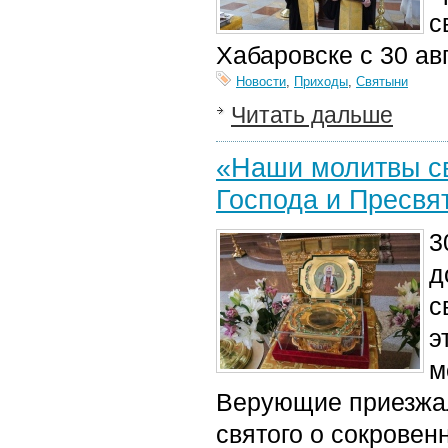
с
Хабаровске с 30 авг
Новости
,
Приходы
,
Святыни
Читать дальше
«Наши молитвы св
Господа и Пресвя
3
д
с
э
м
Верующие приезжал
святого о сокровен