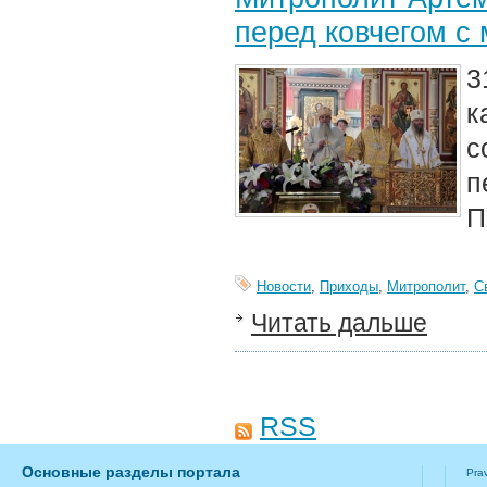
перед ковчегом с
3
к
с
п
П
Новости
,
Приходы
,
Митрополит
,
С
Читать дальше
RSS
Основные разделы портала
Pra