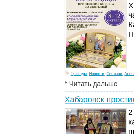
Х
ч
К
П
Приходы
,
Новости
,
Святыни
,
Анон
Читать дальше
Хабаровск прости
2
к
п