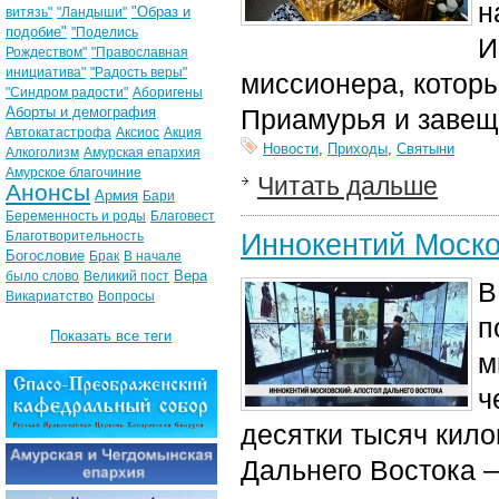
н
"Образ и
витязь"
"Ландыши"
подобие"
"Поделись
И
Рождеством"
"Православная
инициатива"
"Радость веры"
миссионера, котор
"Синдром радости"
Аборигены
Аборты и демография
Приамурья и завеща
Автокатастрофа
Аксиос
Акция
Новости
,
Приходы
,
Святыни
Алкоголизм
Амурская епархия
Амурское благочиние
Читать дальше
Анонсы
Армия
Бари
Беременность и роды
Благовест
Иннокентий Моско
Благотворительность
Богословие
Брак
В начале
Вера
было слово
Великий пост
В
Викариатство
Вопросы
п
Показать все теги
м
ч
десятки тысяч кил
Дальнего Востока —