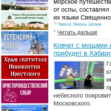
морское путешеств
от оспы, составлял
их языки Священно
Новости
,
Приходы
,
Святыни
Читать дальше
Ковчег с мощами 
прибудет в Хабар
Г
к
и
п
небесного покровит
Московского.