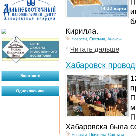
П
и
б
Кирилла.
Новости
,
Святыни
,
Анонсы
Читать дальше
Хабаровск провод
Вконтакте
1
п
Однокласники
П
м
П
Хабаровска была с
Новости
,
Приходы
,
Святыни