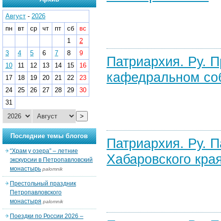
Август
-
2026
пн
вт
ср
чт
пт
сб
вс
1
2
3
4
5
6
7
8
9
Патриархия. Ру. 
10
11
12
13
14
15
16
кафедральном соб
17
18
19
20
21
22
23
24
25
26
27
28
29
30
31
>
Последние темы блогов
Патриархия. Ру. 
“Храм у озера” – летние
Хабаровского края
экскурсии в Петропавловский
монастырь
palomnik
Престольный праздник
Петропавловского
монастыря
palomnik
Поездки по России 2026 –