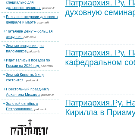
Патриархия. Ру. 
специально для
дальневосточников !
palomnik
духовную семинар
Большие экскурсии для всех в
феврале и марте
palomnik
“Татьянин день” – большая
экскурсия
palomnik
Зимние экскурсии для
Патриархия. Ру. 
паломников
palomnik
кафедральном соб
Идет запись в поездки по
России на 2026 год.
palomnik
Зимний Крестный ход
состоится !
palomnik
Престольный праздник у
Архангела Михаила
palomnik
Патриархия.Ру. Н
Золотой октябрь в
Петропавловке.
palomnik
Кирилла в Приам