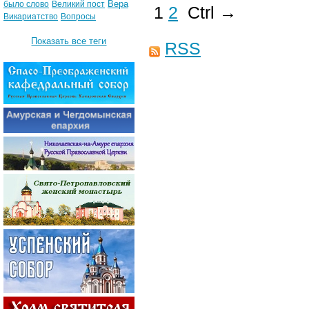
Вера
было слово
Великий пост
1
2
Ctrl →
Викариатство
Вопросы
Показать все теги
RSS