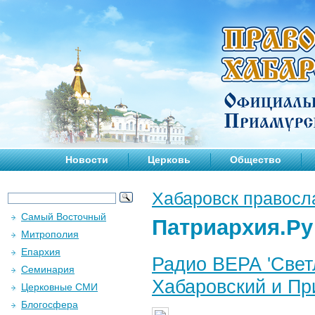
Новости
Церковь
Общество
Хабаровск правосл
Самый Восточный
Патриархия.Ру
Митрополия
Епархия
Радио ВЕРА 'Светл
Семинария
Хабаровский и При
Церковные СМИ
Блогосфера