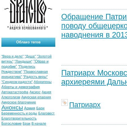
Обращение Патриа
поводу общецерко
наводнения в 2013
Облако тегов
"Вера и дело"
"Душа"
"Золотой
"Образ и
витязь"
"Ландыши"
подобие"
"Поделись
Патриарх Московс
Рождеством"
"Православная
инициатива"
"Радость веры"
архиереями Дальне
"Синдром радости"
Аборигены
Аборты и демография
Автокатастрофа
Аксиос
Акция
Алкоголизм
Амурская епархия
Амурское благочиние
Патриарх
Анонсы
Армия
Бари
Беременность и роды
Благовест
Благотворительность
Богословие
Брак
В начале