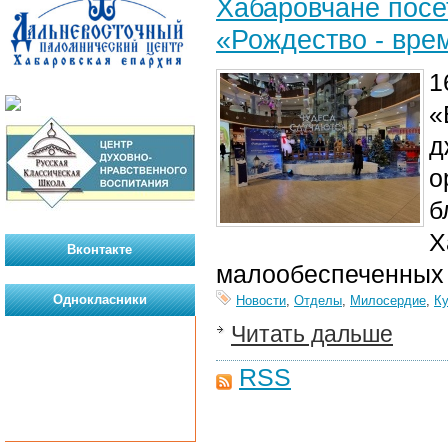
Хабаровчане посе
«Рождество - вре
1
«
д
о
б
Х
Вконтакте
малообеспеченных
Однокласники
Новости
,
Отделы
,
Милосердие
,
Ку
Читать дальше
RSS