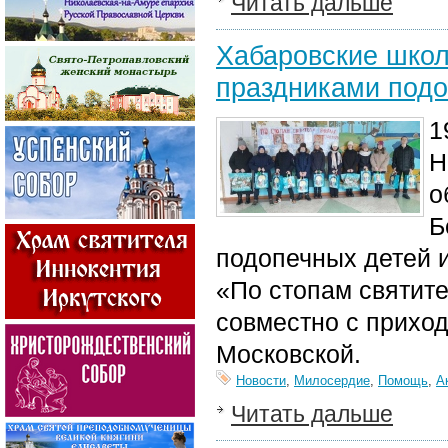
Читать дальше
Хабаровские школ
праздниками подо
1
Н
о
Б
подопечных детей и
«По стопам святит
совместно с прихо
Московской.
Новости
,
Милосердие
,
Помощь
,
А
Читать дальше