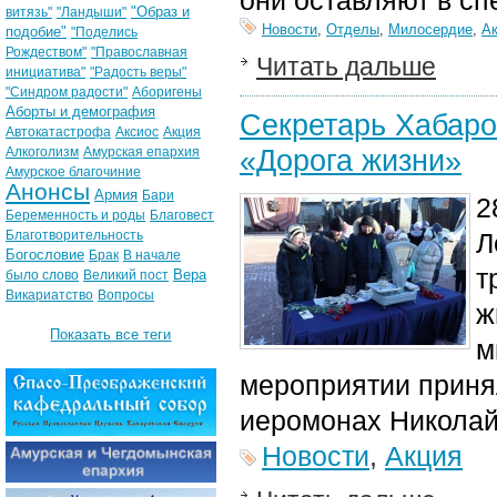
они оставляют в сп
"Образ и
витязь"
"Ландыши"
Новости
,
Отделы
,
Милосердие
,
А
подобие"
"Поделись
Рождеством"
"Православная
Читать дальше
инициатива"
"Радость веры"
"Синдром радости"
Аборигены
Аборты и демография
Секретарь Хабаро
Автокатастрофа
Аксиос
Акция
«Дорога жизни»
Алкоголизм
Амурская епархия
Амурское благочиние
Анонсы
Армия
Бари
2
Беременность и роды
Благовест
Благотворительность
Л
Богословие
Брак
В начале
т
Вера
было слово
Великий пост
Викариатство
Вопросы
ж
Показать все теги
м
мероприятии приня
иеромонах Николай
Новости
,
Акция