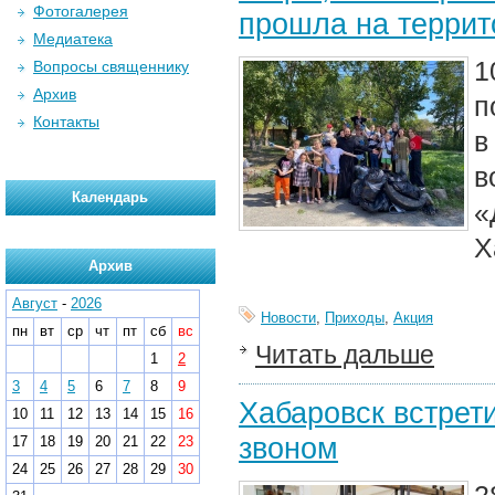
Фотогалерея
прошла на террит
Медиатека
1
Вопросы священнику
Архив
п
Контакты
в
в
Календарь
Х
Архив
Август
-
2026
Новости
,
Приходы
,
Акция
пн
вт
ср
чт
пт
сб
вс
Читать дальше
1
2
3
4
5
6
7
8
9
Хабаровск встрет
10
11
12
13
14
15
16
звоном
17
18
19
20
21
22
23
24
25
26
27
28
29
30