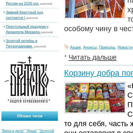
п
России на 2026 год.
palomnik
х
Зимний Крестный ход
т
состоится !
palomnik
особому чину в че
Престольный праздник у
Архангела Михаила
palomnik
Золотой октябрь в
Петропавловке.
palomnik
Акция
,
Анонсы
,
Приходы
,
Новости
Читать дальше
Корзину добра по
«
С
П
С
Облако тегов
то для себя, част
"Вера и дело"
"Душа"
"Золотой