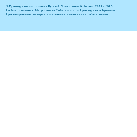
© Приамурская митрополия Русской Православной Церкви, 2012 - 2026
По благословению Митрополита Хабаровского и Приамурского Артемия.
При копировании материалов активная ссылка на сайт обязательна.