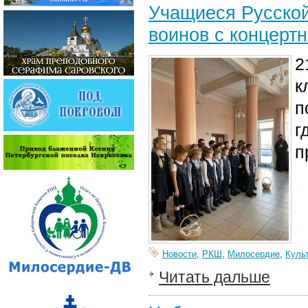
Учащиеся Русской
воинов с концерт
2
к
п
г
п
Новости
,
РКШ
,
Милосердие
,
Куль
Читать дальше