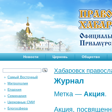
Новости
Церковь
Общество
Хабаровск правосл
Самый Восточный
Журнал
Митрополия
Епархия
Метка —
Акция
.
Семинария
Церковные СМИ
Акция, посвященн
Блогосфера