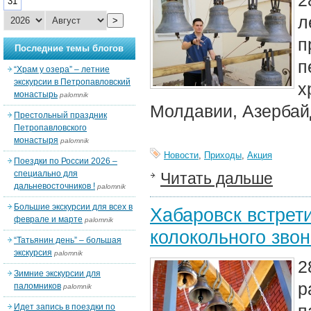
2
31
л
>
п
Последние темы блогов
п
“Храм у озера” – летние
экскурсии в Петропавловский
х
монастырь
palomnik
Молдавии, Азербайд
Престольный праздник
Петропавловского
монастыря
palomnik
Новости
,
Приходы
,
Акция
Поездки по России 2026 –
специально для
Читать дальше
дальневосточников !
palomnik
Большие экскурсии для всех в
Хабаровск встрет
феврале и марте
palomnik
колокольного зво
“Татьянин день” – большая
экскурсия
palomnik
2
Зимние экскурсии для
р
паломников
palomnik
Идет запись в поездки по