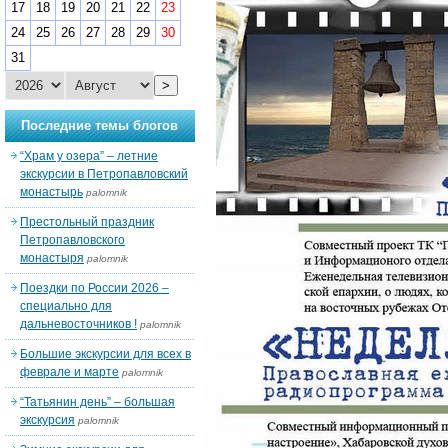
17
18
19
20
21
22
23
24
25
26
27
28
29
30
31
>
Последние темы блогов
“Храм у озера” – летние
экскурсии в Петропавловский
монастырь
palomnik
Престольный праздник
Петропавловского
монастыря
palomnik
Поездки по России 2026 –
специально для
дальневосточников !
palomnik
Большие экскурсии для всех в
феврале и марте
palomnik
“Татьянин день” – большая
экскурсия
palomnik