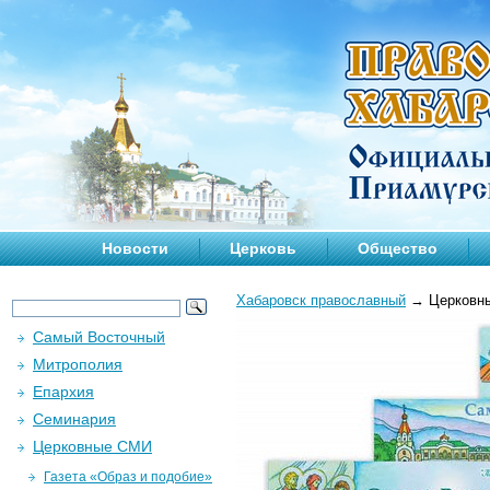
Новости
Церковь
Общество
Хабаровск православный
→
Церковн
Самый Восточный
Митрополия
Епархия
Семинария
Церковные СМИ
Газета «Образ и подобие»