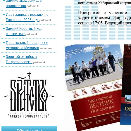
Зимние экскурсии для
паломников
palomnik
Идет запись в поездки по
России на 2026 год.
palomnik
Зимний Крестный ход
состоится !
palomnik
Престольный праздник у
Архангела Михаила
palomnik
Золотой октябрь в
Петропавловке.
palomnik
Облако тегов