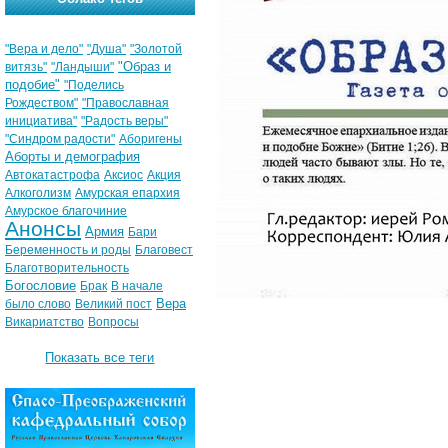
"Вера и дело"
"Душа"
"Золотой
"Образ и
витязь"
"Ландыши"
подобие"
"Поделись
Рождеством"
"Православная
инициатива"
"Радость веры"
"Синдром радости"
Аборигены
Аборты и демография
Автокатастрофа
Аксиос
Акция
Алкоголизм
Амурская епархия
Амурское благочиние
Анонсы
Армия
Бари
Беременность и роды
Благовест
Благотворительность
Богословие
Брак
В начале
Вера
было слово
Великий пост
Викариатство
Вопросы
Показать все теги