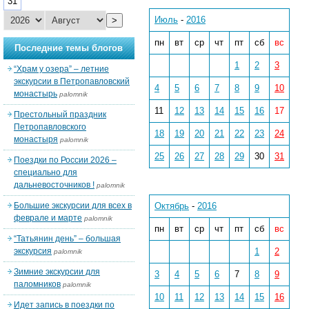
31
Июль
-
2016
>
пн
вт
ср
чт
пт
сб
вс
Последние темы блогов
1
2
3
“Храм у озера” – летние
экскурсии в Петропавловский
4
5
6
7
8
9
10
монастырь
palomnik
11
12
13
14
15
16
17
Престольный праздник
Петропавловского
18
19
20
21
22
23
24
монастыря
palomnik
25
26
27
28
29
30
31
Поездки по России 2026 –
специально для
дальневосточников !
palomnik
Большие экскурсии для всех в
Октябрь
-
2016
феврале и марте
palomnik
пн
вт
ср
чт
пт
сб
вс
“Татьянин день” – большая
экскурсия
1
2
palomnik
Зимние экскурсии для
3
4
5
6
7
8
9
паломников
palomnik
10
11
12
13
14
15
16
Идет запись в поездки по