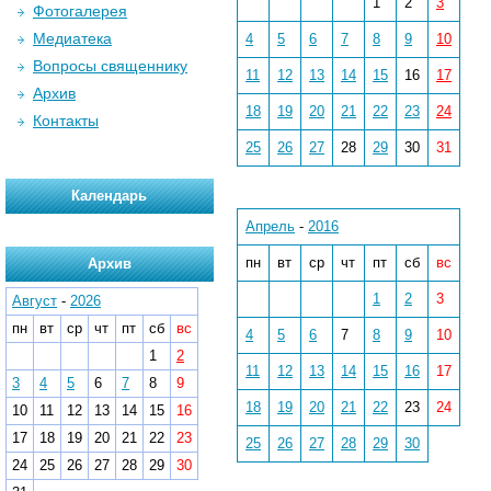
1
2
3
Фотогалерея
Медиатека
4
5
6
7
8
9
10
Вопросы священнику
11
12
13
14
15
16
17
Архив
18
19
20
21
22
23
24
Контакты
25
26
27
28
29
30
31
Календарь
Апрель
-
2016
пн
вт
ср
чт
пт
сб
вс
Архив
1
2
3
Август
-
2026
пн
вт
ср
чт
пт
сб
вс
4
5
6
7
8
9
10
1
2
11
12
13
14
15
16
17
3
4
5
6
7
8
9
18
19
20
21
22
23
24
10
11
12
13
14
15
16
17
18
19
20
21
22
23
25
26
27
28
29
30
24
25
26
27
28
29
30