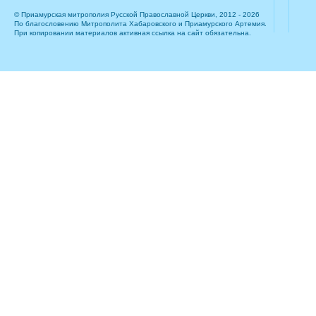
© Приамурская митрополия Русской Православной Церкви, 2012 - 2026
По благословению Митрополита Хабаровского и Приамурского Артемия.
При копировании материалов активная ссылка на сайт обязательна.