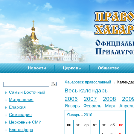
Новости
Церковь
Общество
Хабаровск православный
→
Календа
Весь календарь
Самый Восточный
2006
2007
2008
200
Митрополия
Январь
Февраль
Март
Апрел
Епархия
Семинария
Январь
-
2016
Церковные СМИ
пн
вт
ср
чт
пт
сб
вс
Блогосфера