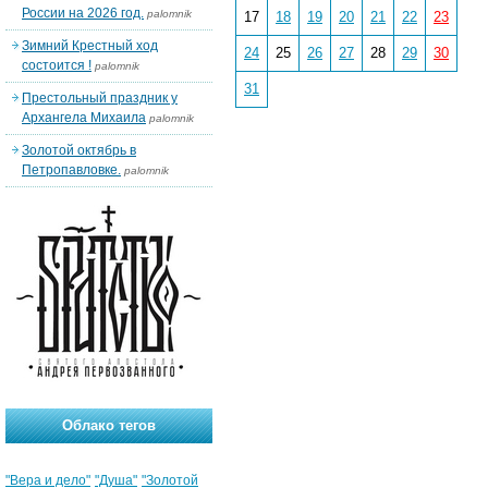
России на 2026 год.
palomnik
17
18
19
20
21
22
23
Зимний Крестный ход
24
25
26
27
28
29
30
состоится !
palomnik
31
Престольный праздник у
Архангела Михаила
palomnik
Золотой октябрь в
Петропавловке.
palomnik
Облако тегов
"Вера и дело"
"Душа"
"Золотой