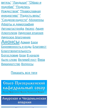
"Образ и
витязь"
"Ландыши"
подобие"
"Поделись
Рождеством"
"Православная
инициатива"
"Радость веры"
"Синдром радости"
Аборигены
Аборты и демография
Автокатастрофа
Аксиос
Акция
Алкоголизм
Амурская епархия
Амурское благочиние
Анонсы
Армия
Бари
Беременность и роды
Благовест
Благотворительность
Богословие
Брак
В начале
Вера
было слово
Великий пост
Викариатство
Вопросы
Показать все теги